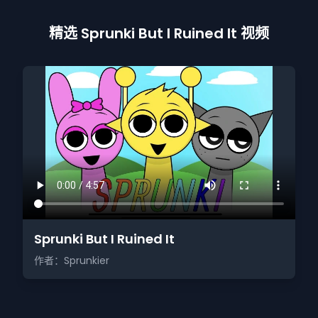
精选 Sprunki But I Ruined It 视频
Sprunki But I Ruined It
作者：Sprunkier