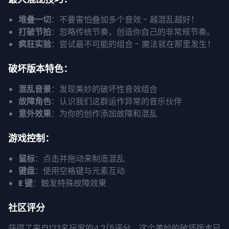
堆叠一切
：不要害怕叠加多个音效 - 越混乱越好！
打破节拍
：忽略传统节奏，创造你自己的非常规节奏。
疯狂实验
：尝试最不可能的组合 - 魔法就在那里发生！
破坏版本特色：
混乱音景
：发现美妙的破坏性音效组合
故障角色
：认识我们这群运作异常的音乐伙伴
意外效果
：为你的创作添加故障和混乱
游戏控制：
鼠标
：点击并拖动来制造混乱
键盘
：使用空格键与元素互动
E 键
：触发特殊故障效果
社区评分
获得了来自123名玩家的4.2/5评分，这个美妙的破坏版本已