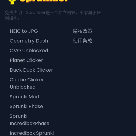
免责声明：Sprunkier是一个独立网站，不隶属于任
何组织。
HEIC to JPG
隐私政策
Geometry Dash
使用条款
OVO Unblocked
Planet Clicker
Duck Duck Clicker
Cookie Clicker
Unblocked
Sprunki Mod
Sprunki Phase
Sprunki
IncrediboxPhase
Incredibox Sprunki