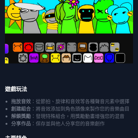
遊戲玩法
拖放音效
：從節拍、旋律和音效等各種聲音元素中選擇
創建組合
：將音效添加到角色頭像來製作您的音樂曲目
解鎖獎勵
：發現特殊組合，用獎勵動畫增強您的混音
分享作品
：保存並與他人分享您的音樂創作