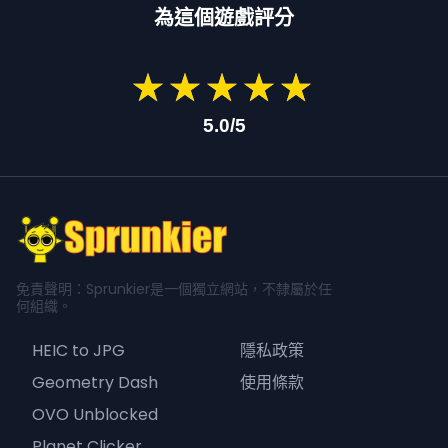
為這個遊戲評分
★
★
★
★
★
★
★
★
★
★
5.0/5
免責聲明：Sprunkier是一個獨立網站，不隸屬於任
何組織。
HEIC to JPG
隱私政策
Geometry Dash
使用條款
OVO Unblocked
Planet Clicker